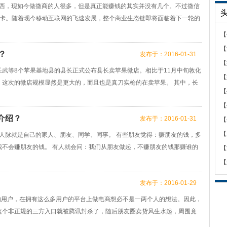
东西，现如今做微商的人很多，但是真正能赚钱的其实并没有几个。不过微信
行卡。随着现今移动互联网的飞速发展，整个商业生态链即将面临着下一轮的
【
【
？
发布于：2016-01-31
【
武等8个苹果基地县的县长正式公布县长卖苹果微店。相比于11月中旬敦化
【
，这次的微店规模显然是更大的，而且也是真刀实枪的在卖苹果。 其中，长
【
【
介绍？
发布于：2016-01-31
【
【
的人脉就是自己的家人、朋友、同学、同事。 有些朋友觉得：赚朋友的钱，多
我不会赚朋友的钱。 有人就会问：我们从朋友做起，不赚朋友的钱那赚谁的
【
【
发布于：2016-01-29
的用户，在拥有这么多用户的平台上做电商想必不是一两个人的想法。因此，
这个非正规的三方入口就被腾讯封杀了，随后朋友圈卖货风生水起，周围竟