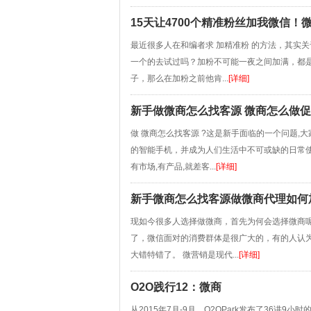
15天让4700个精准粉丝加我微信！
最近很多人在和编者求 加精准粉 的方法，其实
一个的去试过吗？加粉不可能一夜之间加满，都
子，那么在加粉之前他肯...
[详细]
新手做微商怎么找客源 微商怎么做促
做 微商怎么找客源 ?这是新手面临的一个问题,大
的智能手机，并成为人们生活中不可或缺的日常使
有市场,有产品,就差客...
[详细]
新手微商怎么找客源做微商代理如何
现如今很多人选择做微商，首先为何会选择微商呢
了，微信面对的消费群体是很广大的，有的人认
大错特错了。 微营销是现代...
[详细]
O2O践行12：微商
从2015年7月-9月，O2OPark发布了36讲9