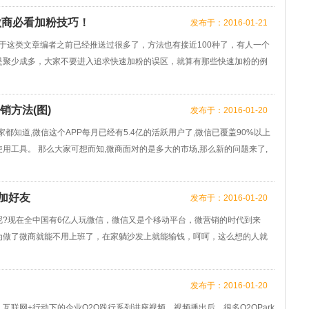
微商必看加粉技巧！
发布于：2016-01-21
关于这类文章编者之前已经推送过很多了，方法也有接近100种了，有人一个
是聚少成多，大家不要进入追求快速加粉的误区，就算有那些快速加粉的例
销方法(图)
发布于：2016-01-20
家都知道,微信这个APP每月已经有5.4亿的活跃用户了,微信已覆盖90%以上
用工具。 那么大家可想而知,微商面对的是多大的市场,那么新的问题来了,
加好友
发布于：2016-01-20
?现在全中国有6亿人玩微信，微信又是个移动平台，微营销的时代到来
为做了微商就能不用上班了，在家躺沙发上就能输钱，呵呵，这么想的人就
发布于：2016-01-20
小时的 互联网+行动下的企业O2O践行系列讲座视频，视频播出后，很多O2OPark