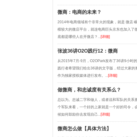
微商：电商的未来？
2014年电商领域有个非常火的现象，就是 微店
模较大的微店平台，就连电商巨头京东也加入了
底都是哪些人在开微店？...
[详细]
张波36讲O2O践行12：微商
从2015年7月-9月，O2OPark发布了36讲9
践行者希望我们给出36讲的文字版，经过大家的
作为独家授权媒体进行发布。...
[详细]
做微商，和忠诚度有关系么？
总以为。忠诚二字和做人，或者说和军队的关系
个军队来看，一个好的上家就是一个好的司令，
候如何鼓励你去发现自己...
[详细]
微商怎么做【具体方法】