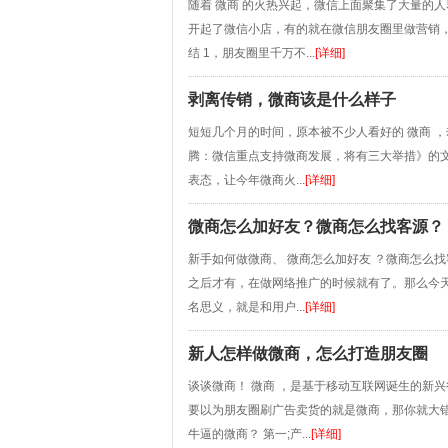
随着 微商 的火热兴起，微信上面聚集了大量的
开起了微信小店，有的就在微信朋友圈里做营销
结 1，朋友圈里千万不...
[详细]
剥离传销，微商该是什么样子
短短几个月的时间，原本被不少人看好的 微商 
腾：微信重点支持微商发展，将有三大举措》的
表态，让今年微商火...
[详细]
微商怎么加好友？微商怎么找客源？
新手如何做微商、 微商怎么加好友 ？微商怎么
之后才有，在做网络推广的时候就有了。那么今天
名思义，就是和用户...
[详细]
新人怎样做微商，怎么打造朋友圈
谈谈微商！ 微商 ，是基于移动互联网诞生的新兴
要以为朋友圈刷广告卖货的就是微商，那你就大
牛逼的微商？ 第一;产...
[详细]