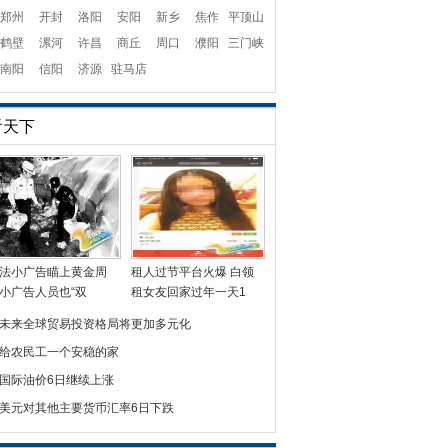
郑州
开封
洛阳
安阳
新乡
焦作
平顶山
鹤壁
漯河
许昌
商丘
周口
濮阳
三门峡
南阳
信阳
济源
驻马店
看天下
法小广告瞄上黄金周
租人过节平台火爆 白领
小广告人员也“双
租女友回家过年一天1
未来全球贸易投资格局将更加多元化
给农民工一个安稳的家
国际油价6日继续上涨
美元对其他主要货币汇率6日下跌