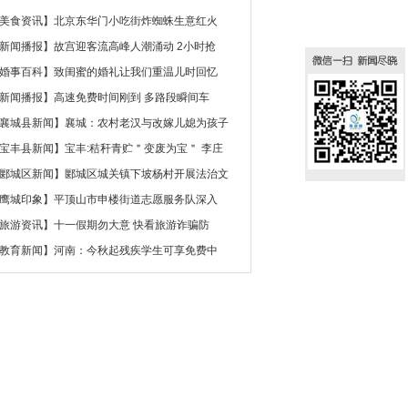
美食资讯
】
北京东华门小吃街炸蜘蛛生意红火
新闻播报
】
故宫迎客流高峰人潮涌动 2小时抢
婚事百科
】
致闺蜜的婚礼让我们重温儿时回忆
新闻播报
】
高速免费时间刚到 多路段瞬间车
襄城县新闻
】
襄城：农村老汉与改嫁儿媳为孩子
宝丰县新闻
】
宝丰:秸秆青贮＂变废为宝＂ 李庄
郾城区新闻
】
郾城区城关镇下坡杨村开展法治文
鹰城印象
】
平顶山市申楼街道志愿服务队深入
旅游资讯
】
十一假期勿大意 快看旅游诈骗防
教育新闻
】
河南：今秋起残疾学生可享免费中