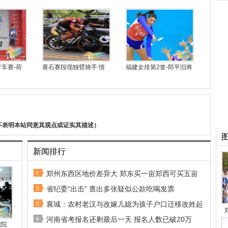
车赛-荷
黄石赛段现独臂骑手 情
福建女排第2签-郎平旧将
不表明本站同意其观点或证实其描述）
新闻排行
郑州东西区地价差异大 郑东买一亩郑西可买五亩
省纪委“出击” 查出多张疑似公款吃喝发票
襄城：农村老汉与改嫁儿媳为孩子户口迁移改姓起
河南省考报名还剩最后一天 报名人数已破20万
职院