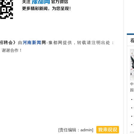
招聘会》
由
河南新闻
网
-豫都网提供，转载请注明出处：
.html，谢谢合作！
中
园
[责任编辑：admin]