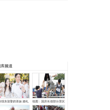
图库频道
刘强东迎娶奶茶妹 婚礼
组图：国庆长假部分景区
现场回顾：幸福满满
游客现不文明行为