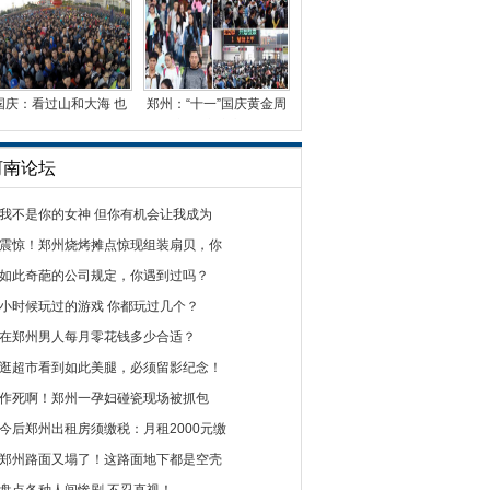
国庆：看过山和大海 也
郑州：“十一”国庆黄金周
看过人山人海
迎来客流高峰
河南论坛
我不是你的女神 但你有机会让我成为
震惊！郑州烧烤摊点惊现组装扇贝，你
如此奇葩的公司规定，你遇到过吗？
小时候玩过的游戏 你都玩过几个？
在郑州男人每月零花钱多少合适？
逛超市看到如此美腿，必须留影纪念！
作死啊！郑州一孕妇碰瓷现场被抓包
今后郑州出租房须缴税：月租2000元缴
郑州路面又塌了！这路面地下都是空壳