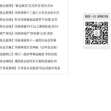
焦点新闻
】
“春运模式”正式开启 部分方向
焦点新闻
】
河南省第十二届人大五次会议今日
民生在线
】
昨日河南最低温度零下16度 后天
民生在线
】
河南将建15个以上通用机场 涉14
房产资讯
】
河南房地产“库存量”公布 房价
焦点新闻
】
河南省政协十一届四次会议开幕
社会万象
】
河南再现方言神曲《过年送点啥》
龙都周口
】
周口一急转弯事故频发 市民自制
龙乡濮阳
】
濮阳原女副市长王相玲获减刑 科
兰考县新闻
】
兰考县扎实推进“综合试验示范县