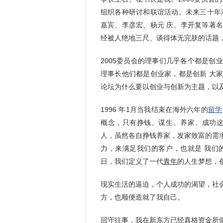
组织各种研讨和联谊活动。未来三十年
嘉宾、李彦宏、杨元 庆、李开复等著
经被人绝地三尺、谈得体无完肤的话题
2005委员会的理事们几乎各个都是
理事长他们都是创业家，都是创新 大
论坛为什么要以创业与创新为主题，以
1996 年1月当我结束在海外六年的
留学
概念，只有挣钱、谋生、养家、成功这
人，虽然各自挣钱养家，发家致富的需
力，来满足我们的客户，也就是 我们
日，我们定义了一代
青年
的人生梦想，
现实生活的逼迫，个人成功的渴望，社
方，也顺便造就了我自己。
回守往事，我在新东方已经真格资金所