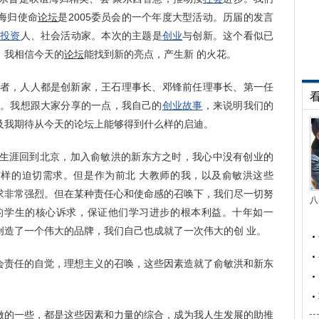
海归使命
论坛
是2005委员会的一个年度大型活动。历届的发言
名
投资
人、社会活动家。本次的主题是
创业
与创新。这个看似已
，我相信今天的
论坛
能找到新的亮点，产生新 的火花。
创业者，人人都是创新家，王石理事长、邓锋前任理事长、第一任
家。我想跟大家分享的一点，我自己的
创业故事
，来说明我们的
及我期待从今天的论坛上能够得到什么样的启迪。
生涯回到北京，加入俞敏洪的新东方之时，我心中没有创业的
样的迫切需求。但是作为前北 大教师的我，以及俞敏洪这些
求非常强烈。但在某种责任心和使命感的召唤下，我们尽一切努
八
的学生的核心诉求，保证他们学习进步的根本利益。十年如一
创造了一个伟大的品牌，我们自己也成就了一次伟大的创 业。
会责任的自觉，理想主义的召唤，这些因素造就了俞敏洪和新东
做的一些，都是这些因素和力量的综合，成为我人生发展的助推