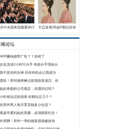
共中央国务院隆重举行
不忍直视!邓超P图玩坏孙
国家科学技术奖励大
俪“芈月”姣好形象
河南论坛
APP赚钱都带广告？？你错了
女友洗澡2小时引分手 奇葩分手理由分
我不是你的女神 但你有机会让我成为
震惊！郑州烧烤摊点惊现组装扇贝，你
如此奇葩的公司规定，你遇到过吗？
小时候玩过的游戏 你都玩过几个？
在郑州男人每月零花钱多少合适？
逛超市看到如此美腿，必须留影纪念！
作死啊！郑州一孕妇碰瓷现场被抓包