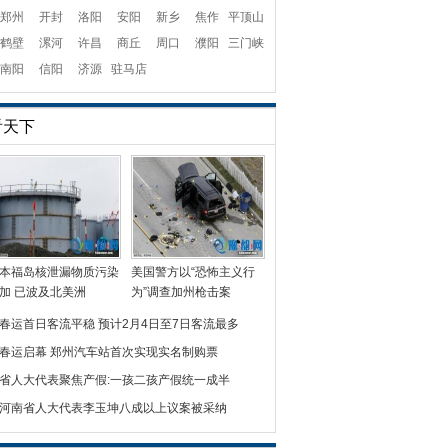
郑州
开封
洛阳
安阳
新乡
焦作
平顶山
鹤壁
漯河
许昌
商丘
周口
濮阳
三门峡
南阳
信阳
济源
驻马店
看天下
本福岛核泄漏物质污染
美国警方以“恐怖主义行
加 已波及北美洲
为”调查加州枪击案
春运首日客流平稳 预计2月4日至7日客流最多
春运启幕 郑州汽车站首次实现实名制购票
省人大代表聚焦产假:一孩二孩产假统一成半
河南省人大代表李玉坤八成以上议案被采纳