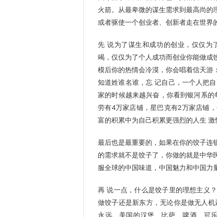
火箭。从最卑微的谋生需求到最高尚的
或者驱使一个创业者、创新者走在世界
先 说为了谋生和成功的创业，仅仅为
竭，仅仅为了个人成功而创业你能做成饺子
模后你的热情会冷漠，你会唱着信天游
知道姓谁名谁，忘 记自己，一个人把自
家的时候越来越兴奋，你看到银河系的
劳有4万家店铺，星巴克有2万家店铺
富的积累中为自己积累更强烈的人生 
最后也是最重要的，如果在你的饺子连
的需求就不是饺子了，你做的就是中华
服全球的中国味道，中国魅力和中国力
再 说一点，什么是饺子里的理想主义
做饺子还是新东方，无论你是做无人机
永远。美国的汉堡、比萨、啤酒、可乐