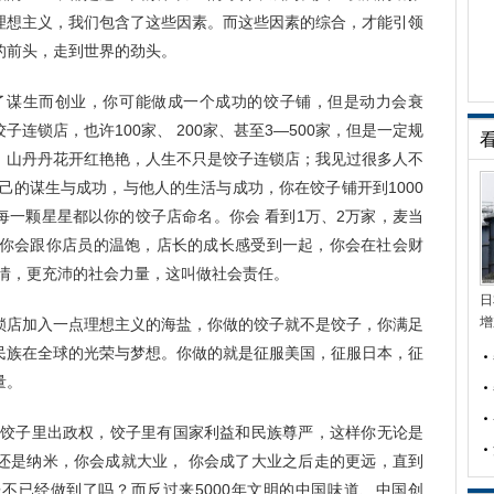
理想主义，我们包含了这些因素。而这些因素的综合，才能引领
的前头，走到世界的劲头。
了谋生而创业，你可能做成一个成功的饺子铺，但是动力会衰
连锁店，也许100家、 200家、甚至3—500家，但是一定规
：山丹丹花开红艳艳，人生不只是饺子连锁店；我见过很多人不
己的谋生与成功，与他人的生活与成功，你在饺子铺开到1000
每一颗星星都以你的饺子店命名。你会 看到1万、2万家，麦当
，你会跟你店员的温饱，店长的成长感受到一起，你会在社会财
激情，更充沛的社会力量，这叫做社会责任。
日
增
锁店加入一点理想主义的海盐，你做的饺子就不是饺子，你满足
民族在全球的光荣与梦想。你做的就是征服美国，征服日本，征
量。
？饺子里出政权，饺子里有国家利益和民族尊严，这样你无论是
还是纳米，你会成就大业， 你会成了大业之后走的更远，直到
不已经做到了吗？而反过来5000年文明的中国味道、中国创