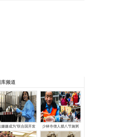
图库频道
袁姗姗成为“联合国开发
少林寺僧人腊八节施粥
计划署熊猫明星使者
香气四溢