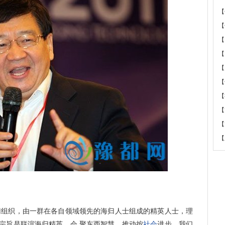
【
【
【
【
【
【
【
【
【
【
海归组织，由一群在各自领域领先的海归人士组成的精英人士，理
的宗旨是联谊海归精英、会 聚东西智慧，推动按
社会
进步。我们