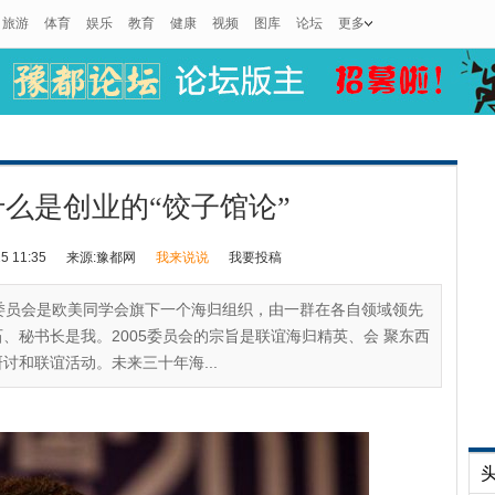
旅游
体育
娱乐
教育
健康
视频
图库
论坛
更多
么是创业的“饺子馆论”
 11:35
来源:豫都网
我来说说
我要投稿
05 委员会是欧美同学会旗下一个海归组织，由一群在各自领域领先
、秘书长是我。2005委员会的宗旨是联谊海归精英、会 聚东西
讨和联谊活动。未来三十年海...